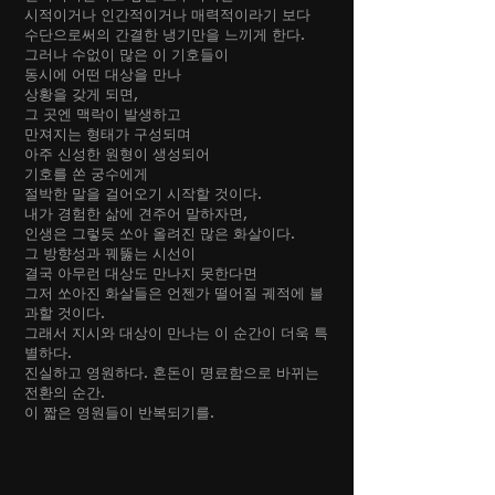
시적이거나 인간적이거나 매력적이라기 보다
수단으로써의 간결한 냉기만을 느끼게 한다.
그러나 수없이 많은 이 기호들이
동시에 어떤 대상을 만나
상황을 갖게 되면,
그 곳엔 맥락이 발생하고
만져지는 형태가 구성되며
아주 신성한 원형이 생성되어
기호를 쏜 궁수에게
절박한 말을 걸어오기 시작할 것이다.
내가 경험한 삶에 견주어 말하자면,
인생은 그렇듯 쏘아 올려진 많은 화살이다.
그 방향성과 꿰뚫는 시선이
결국 아무런 대상도 만나지 못한다면
그저 쏘아진 화살들은 언젠가 떨어질 궤적에 불
과할 것이다.
그래서 지시와 대상이 만나는 이 순간이 더욱 특
별하다.
진실하고 영원하다. 혼돈이 명료함으로 바뀌는
전환의 순간.
이 짧은 영원들이 반복되기를.