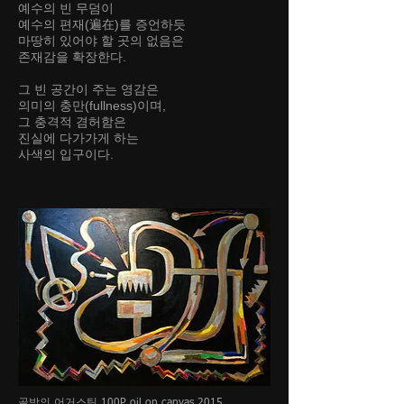
예수의 빈 무덤이
예수의 편재(遍在)를 증언하듯
마땅히 있어야 할 곳의 없음은
존재감을 확장한다.
그 빈 공간이 주는 영감은
의미의 충만(fullness)이며,
그 충격적 겸허함은
진실에 다가가게 하는
사색의 입구이다.
골방의 어거스틴 100P oil on canvas 2015